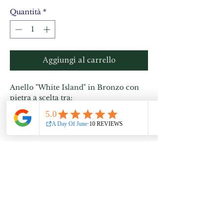
Quantità
*
Aggiungi al carrello
Anello "White Island" in Bronzo con
pietra a scelta tra:
-Granato rosso
-Zircone bianco
-Rodolite rosa
-Iolite Blu/viola
-Tormalina verde foresta
What's my size?
-Peridoto verde mela
CALCOLA
LA TUA MISURA
I gioielli A Day Of June sono
Spedizione e Resi
interamente realizzati a mano,
pertanto la produzione potrebbe
Visita la pagina con la politica per
richiedere fino a 14 giorni.
spedizione e resi