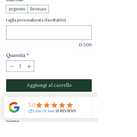
Materiale
*
argento
bronzo
taglia personalizzata (facoltativo)
0/100
Quantità
*
Aggiungi al carrello
Set di anelli Kaba e Sundoro a prezzo
speciale.
In bronzo o argento 925 con Mix di
pietre.
*Le pietre sono tutte naturali e hanno